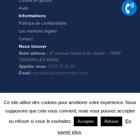
Conseil en gestion
Audit
Informations
Politique de confidentialité
Les mentions légales
Contact
Nous trouver
Notre adresse :
97 Avenue Général de Gaulle – 74200
THONON LES BAINS
Appelez nous:
04.50.71.81.34
Email:
raynal@cabinetmonvoisin.com
Ce site utilise des cookies pour améliorer votre expérience. Nous
supposons que cela vous convient, mais vous pouvez accepter
ou refuser si vous le souhaitez.
En
Accepter
Refuser
savoir plus